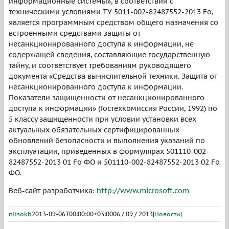
информационные системы», в соответствии с
техническими условиями ТУ 5011-002-82487552-2013 Fo,
является программным средством общего назначения со
встроенными средствами защиты от
несанкционированного доступа к информации, не
содержащей сведения, составляющие государственную
тайну, и соответствует требованиям руководящего
документа «Средства вычислительной техники. Защита от
несанкционированного доступа к информации.
Показатели защищенности от несанкционированного
доступа к информации» (Гостехкомиссия России, 1992) по
5 классу защищенности при условии установки всех
актуальных обязательных сертифицированных
обновлений безопасности и выполнения указаний по
эксплуатации, приведенных в формулярах 501110-002-
82487552-2013 01 Fo ФО и 501110-002-82487552-2013 02 Fo
ФО.
Веб-сайт разработчика:
http://www.microsoft.com
niisokb
2013-09-06T00:00:00+03:00
06 / 09 / 2013
|
Новости
|