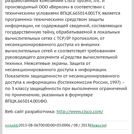
разработанный компанией Cisco System, Inc. и
производимый ООО «Верком» в соответствии с
техническими условиями ВПЦК.665014.001ТУ, является
программно-техническими средством защиты
информации, не содержащей сведений, составляющих
государственную тайну, обрабатываемой в локальных
вычислительных сетях с TCP/IP протоколом, от
несанкционированного доступа из внешних
вычислительных сетей и соответствует требованиям
руководящего документа «Средства вычислительной
техники. Межсетевые экраны. Защита от
несанкционированного доступа к информации.
Показатели защищенности от несанкционированного
доступа к информации» (Гостехкомиссия России, 1997) –
по 3 классу защищённости при выполнении ограничений
по применению, указанных в формуляре
ВПЦК.665014.001ФО.
Веб-сайт разработчика:
http://www.cisco.com/
niisokb
2013-08-06T00:00:00+03:00
06 / 08 / 2013
|
Новости
|