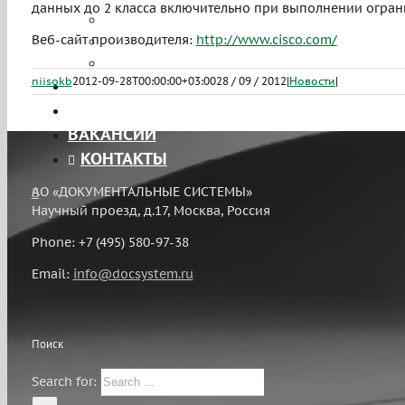
данных до 2 класса включительно при выполнении ограни
Лицензирование
Веб-сайт производителя:
Тестирование на проникновение
http://www.cisco.com/
ЧаВо
niisokb
2012-09-28T00:00:00+03:00
28 / 09 / 2012
|
Новости
|
ПРОЕКТЫ
ЛИЦЕНЗИИ
ВАКАНСИИ
КОНТАКТЫ
АО «ДОКУМЕНТАЛЬНЫЕ СИСТЕМЫ»
Научный проезд, д.17, Москва, Россия
Phone: +7 (495) 580-97-38
Email:
info@docsystem.ru
Поиск
Search for: