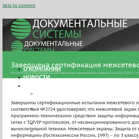
Skip to content
Завершена сертификация межсетевог
О КОМПАНИИ
Home
/
Новости
/
Завершена сертификация межсетевого экрана Cisco ASA 5585 с 
НОВОСТИ
УСЛУГИ
Сертификация средств защиты
информации
Завершены сертификационные испытания межсетевого экр
Аттестация объектов
соответствия №2724 удостоверяет, что межсетевой экран Ci
информатизации
программно-техническими средством защиты информации
сетях с TCP/IP протоколом, от несанкционированного до
Персональные данные
вычислительной техники. Межсетевые экраны. Защита от
Системы управления
информации» (Гостехкомиссия России, 1997) – по 3 кла
информационной безопасностью