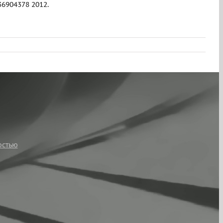
6904378 2012.
остью