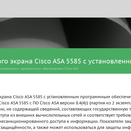
о экрана Cisco ASA 5585 с установле
установленным программным обеспечением Cisco ASA
ана Cisco ASA 5585 с установленным программным обеспечени
sco ASA 5585 с ПО Cisco ASA версии 8.4(4)1 (партия из 2 экзем
, не содержащей сведений, составляющих государственную т
ступа из внешних вычислительных сетей и соответствует треб
 несанкционированного доступа к информации. Показатели за
ссу защищённости, а также может использоваться для защиты 