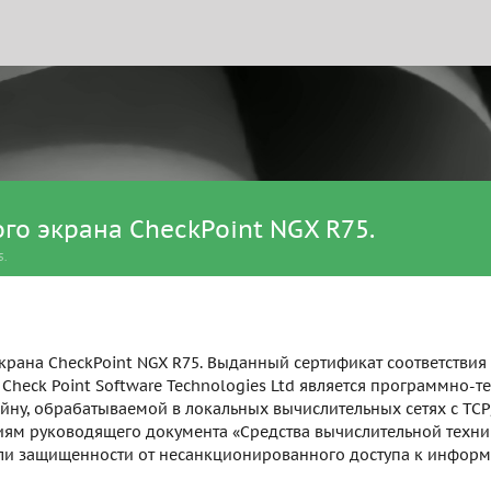
о экрана CheckPoint NGX R75.
.
ана CheckPoint NGX R75. Выданный сертификат соответствия №
Check Point Software Technologies Ltd является программно-
ну, обрабатываемой в локальных вычислительных сетях с TCP
иям руководящего документа «Средства вычислительной техни
 защищенности от несанкционированного доступа к информаци