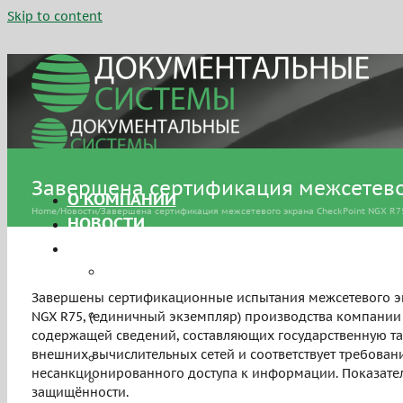
Skip to content
Завершена сертификация межсетевог
О КОМПАНИИ
Home
/
Новости
/
Завершена сертификация межсетевого экрана CheckPoint NGX R75
НОВОСТИ
УСЛУГИ
Сертификация средств защиты
информации
Завершены сертификационные испытания межсетевого экр
Аттестация объектов
NGX R75, (единичный экземпляр) производства компании 
информатизации
содержащей сведений, составляющих государственную тай
внешних вычислительных сетей и соответствует требован
Персональные данные
несанкционированного доступа к информации. Показатели
Системы управления
защищённости.
информационной безопасностью