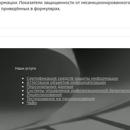
ормации. Показатели защищенности от несанкционированного д
 приведённых в формулярах.
Наши услуги
Сертификация средств защиты информации
Аттестация объектов информатизации
Персональные данные
Системы управления информационной безопасн
Лицензирование
Тестирование на проникновение
ЧаВо