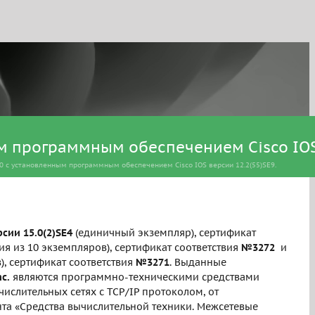
 программным обеспечением Cisco IOS в
50 с установленным программным обеспечением Cisco IOS версии 12.2(55)SE9.
сии 15.0(2)SE4
(единичный экземпляр), сертификат
ия из 10 экземпляров), сертификат соответствия
№3272
и
), сертификат соответствия
№3271
. Выданные
c.
являются программно-техническими средствами
слительных сетях с TCP/IP протоколом, от
та «Средства вычислительной техники. Межсетевые