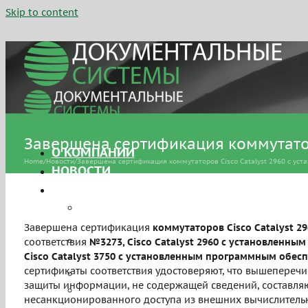
Skip to content
Завершена сертификация коммутаторо
О КОМПАНИИ
Home
/
Новости
/
Завершена сертификация коммутаторов Cisco Catalyst 2960 с уста
НОВОСТИ
УСЛУГИ
Сертификация средств защиты
информации
Завершена сертификация
коммутаторов Cisco Catalyst 2
Аттестация объектов
соответствия
№3273,
Cisco Catalyst 2960 с установленны
информатизации
Cisco Catalyst 3750 с установленным программным обеспе
сертификаты соответствия удостоверяют, что вышепереч
Персональные данные
защиты информации, не содержащей сведений, составляю
Системы управления
несанкционированного доступа из внешних вычислительн
информационной безопасностью