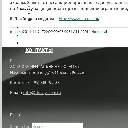
экраны. Защита от несанкционированного доступа к инф
Лицензирование
по
4 классу
защищённости при выполнении ограничений,
Тестирование на проникновение
Веб-сайт производителя:
http://www.cisco.com/
ЧаВо
ПРОЕКТЫ
niisokb
2014-11-21T00:00:00+03:00
21 / 11 / 2014
|
Новости
|
ЛИЦЕНЗИИ
ВАКАНСИИ
КОНТАКТЫ
АО «ДОКУМЕНТАЛЬНЫЕ СИСТЕМЫ»
Научный проезд, д.17, Москва, Россия
Phone: +7 (495) 580-97-38
Email:
info@docsystem.ru
Поиск
Search for: