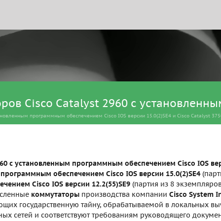
в Cisco Catalyst 2960 с установленным
новленным программным обеспечением Cisco IOS версии 15.0(2)SE4 и Cisco Catalyst 37
960 с установленным программным обеспечением Cisco IOS вер
м программным обеспечением Cisco IOS версии 15.0(2)SE4
(парт
чением Cisco IOS версии 12.2(55)SE9
(партия из 8 экземпляров
исленные
коммутаторы
производства компании
Cisco System In
щих государственную тайну, обрабатываемой в локальных вычи
ых сетей и соответствуют требованиям руководящего докумен