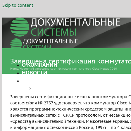
Skip to content
Завершена сертификация коммутатор
О КОМПАНИИ
Home
/
Новости
/
Завершена сертификация коммутатора Cisco Nexus 7010
НОВОСТИ
УСЛУГИ
Сертификация средств защиты
информации
Завершены сертификационные испытания коммутатора Cis
Аттестация объектов
соответствия № 2757 удостоверяет, что коммутатор Cisco N
информатизации
является программно-техническим средством защиты ин
вычислительных сетях с TCP/IP протоколом, от несанкци
Персональные данные
«Средства вычислительной техники. Межсетевые экраны.
Системы управления
к информации» (Гостехкомиссия России, 1997) – по 4 кл
информационной безопасностью