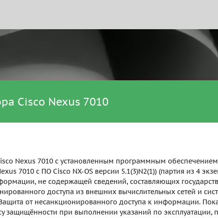
а Cisco Nexus 7010
co Nexus 7010 с установленным программным обеспечением Cis
exus 7010 с ПО Cisco NX-OS версии 5.1(3)N2(1)) (партия из 4 эк
формации, не содержащей сведений, составляющих государств
онированного доступа из внешних вычислительных сетей и сис
 Защита от несанкционированного доступа к информации. Пок
ассу защищённости при выполнении указаний по эксплуатации,