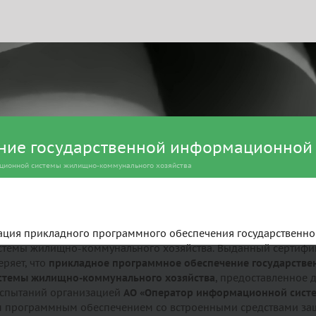
ние государственной информационной
ционной системы жилищно-коммунального хозяйства
ация прикладного программного обеспечения государственно
темы жилищно-коммунального хозяйства. Выданный сертифи
еряет, что
прикладное программное обеспечение государстве
темы жилищно-коммунального хозяйства
, предоставленное 
спытаний организацией
АО «Оператор информационной сист
м программным обеспечением со встроенными средствами за