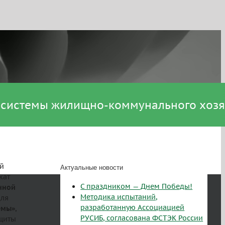
 системы жилищно-коммунального хозя
й
Актуальные новости
кат
С праздником — Днем Победы!
нной
Методика испытаний,
для
разработанную Ассоциацией
емы»
,
РУСИБ, согласована ФСТЭК России
щиты