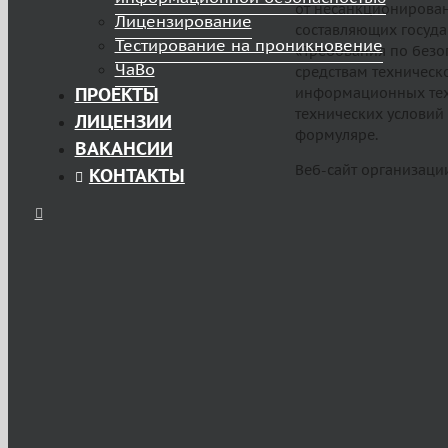
от несанкционирован
Лицензирование
составляющих госуда
Тестирование на проникновение
«Требования по безо
ЧаВо
средствам техническ
ПРОЕКТЫ
информационных техн
технических условий
ЛИЦЕНЗИИ
формуляре.
ВАКАНСИИ
Веб-сайт организации:
КОНТАКТЫ