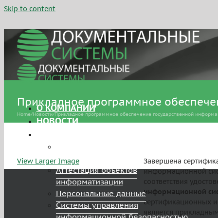
Skip to content
Прикладное программное обеспече
О КОМПАНИИ
Home
/
Новости
/
Прикладное программное обеспечение государственной информа
НОВОСТИ
УСЛУГИ
Сертификация средств защиты
информации
View Larger Image
Завершена сертифик
Аттестация объектов
информационной сис
информатизации
соответствия удостов
информационной сис
Персональные данные
сертификационных и
Системы управления
является прикладны
информационной безопасностью