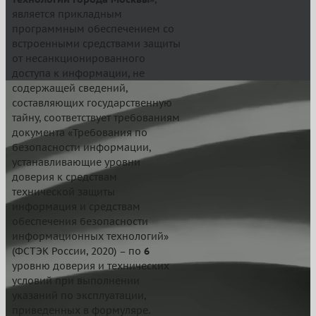
является прикладным
программным обеспечением со
встроенными средствами защиты
от несанкционированного
доступа к информации, не
содержащей сведений,
составляющих государственную
тайну, соответствует требованиям
документа «Требования по
безопасности информации,
устанавливающие уровни
доверия к средствам
технической защиты
информация и средствам
обеспечения безопасности
информационных технологий»
(ФСТЭК России, 2020) – по
6
уровню доверия и технических
условий при выполнении
указаний по эксплуатации,
приведенных в формуляре.