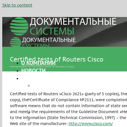
Skip to content
Certified tests of Routers Cisco
О КОМПАНИИ
Home
/
Новости
/
Certified tests of Routers Cisco
НОВОСТИ
УСЛУГИ
Сертификация средств защиты
информации
Certified tests of Routers «Cisco 2621» (party of 5 copies), 
Аттестация объектов
copy), the Certificate of Compliance №2111, were completed
информатизации
software means that do not contain information of state sec
and meets the requirements of the Guideline Document «Means
Персональные данные
to the information (State Technical Commission, 1997) – the 
Системы управления
Web site of the manufacturer:
http://www.cisco.com/
информационной безопасностью