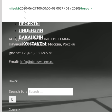
Лицензирование
niisokb
2010-06-27T00:00:00+03:00
27 / 06 / 2010
|
Новости
|
Тестирование на проникновение
ЧаВо
ПРОЕКТЫ
ЛИЦЕНЗИИ
ВАКАНСИИ
АО «ДОКУМЕНТАЛЬНЫЕ СИСТЕМЫ»
КОНТАКТЫ
Научный проезд, д.17, Москва, Россия
Phone: +7 (495) 580-97-38
Email:
info@docsystem.ru
Поиск
Search for:
Соцсети